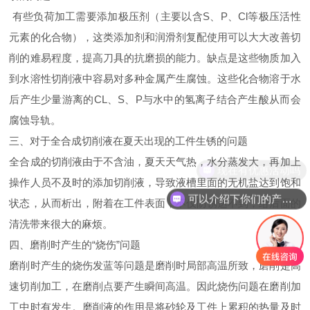
有些负荷加工需要添加极压剂（主要以含S、P、Cl等极压活性
元素的化合物），这类添加剂和润滑剂复配使用可以大大改善切
削的难易程度，提高刀具的抗磨损的能力。缺点是这些物质加入
到水溶性切削液中容易对多种金属产生腐蚀。这些化合物溶于水
后产生少量游离的CL、S、P与水中的氢离子结合产生酸从而会
腐蚀导轨。
三、对于全合成切削液在夏天出现的工件生锈的问题
全合成的切削液由于不含油，夏天天气热，水分蒸发大，再加上
现在有优惠活动吗
操作人员不及时的添加切削液，导致液槽里面的无机盐达到饱和
可以介绍下你们的产品么
状态，从而析出，附着在工件表面，不仅防锈达不到，给后面的
清洗带来很大的麻烦。
四、磨削时产生的“烧伤”问题
磨削时产生的烧伤发蓝等问题是磨削时局部高温所致，磨削是高
速切削加工，在磨削点要产生瞬间高温。因此烧伤问题在磨削加
工中时有发生。磨削液的作用是将砂轮及工件上累积的热量及时