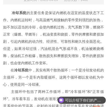
冷却系统
的主要任务是保证内燃机在适宜的温度状态下工
作。内燃机运转时，与高温燃气相接触的零件受到强烈的加热，
如不加以适当的冷却，会使内燃机过热，充气系数下降，燃烧不
正常（爆燃、早燃等），机油变质和烧损，零件的摩擦和磨损加
剧，引起内燃机的动力性、经济性、可靠性和耐久性全面恶化。
但是，如果冷却过强，汽油机混合气形成不良，机油被燃烧稀
释，柴油机工作粗爆，散热损失和摩擦损失增加，零件的磨损加
剧，也会使内燃机工作变坏。
在
冷却系统
中，其实有两个散热循环：一个是冷却发动机的
主循环，另一个是车内取暖循环。这两个循环都以发动机为中
心，使用是同一冷却液。
主循环中包括了两种工作循环，即“冷车循环”和“正常循
环”。冷车着车后，发动机在渐渐升温，冷却液的温度还无法打
可以介绍下你们的产品么
开系统中的节温器，此时的冷却液只是经过水泵在发动机内进