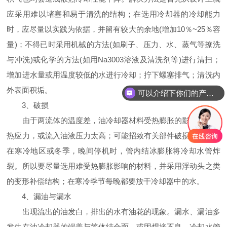
应采用难以堵塞和易于清洗的结构；在选用冷却器的冷却能力
时，应尽量以实践为依据，并留有较大的余地(增加10％~25％容
量)；不得已时采用机械的方法(如刷子、压力、水、蒸气等撩洗
与冲洗)或化学的方法(如用Na3003溶液及清洗剂等)进行清扫；
增加进水量或用温度较低的水进行冷却；拧下螺塞排气；清洗内
外表面积垢。
可以介绍下你们的产品么
你们是怎么收费的呢
3、破损
由于两流体的温度差，油冷却器材料受热膨胀的影响，产生
热应力，或流入油液压力太高；可能招致有关部件破损。另外，
在寒冷地区或冬季，晚间停机时，管内结冰膨胀将冷却水管炸
裂。所以要尽量选用难受热膨胀影响的材料，并采用浮动头之类
的变形补偿结构；在寒冷季节每晚都要放干冷却器中的水。
4、漏油与漏水
出现流出的油发白，排出的水有油花的现象。漏水、漏油多
发生在油冷却器的端盖与简体结合面，或因焊接不良、冷却水管