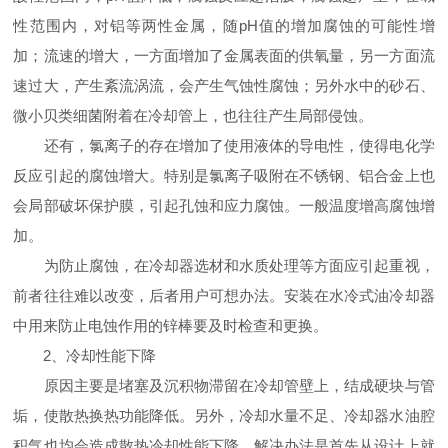
性范围内，对铝等两性金属，随pH值的增加腐蚀的可能性增
加；流速的增大，一方面增加了金属表面的供氧量，另一方面流
速过大，产生紊流涡流，会产生气蚀性腐蚀；另外水中的砂石、
微小贝类细菌附着在冷却管上，也往往产生局部侵蚀。
还有，氯离子的存在增加了使用液体的导电性，使得电化学
反应引起的腐蚀增大。特别是氯离子吸附在不锈钢、铝合金上也
会局部破坏保护膜，引起孔蚀和应力腐蚀。一般温度增高腐蚀增
加。
为防止腐蚀，在冷却器选材和水质处理等方面应引起重视，
前者往往难以改变，后者用户可想办法。安装在水冷式油冷却器
中用来防止电蚀作用的锌棒要及时检查和更换。
2、冷却性能下降
原因主要是堵塞及沉积物滞留在冷却管壁上，结成硬块与管
垢，使散热换热功能降低。另外，冷却水量不足、冷却器水油腔
积气也均会造成散热冷却性能下降。解决办法是首先从设计上就