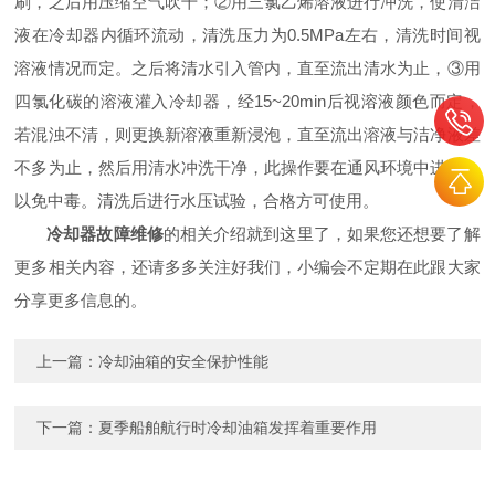
刷，之后用压缩空气吹干；②用三氯乙烯溶液进行冲洗，使清洁
液在冷却器内循环流动，清洗压力为0.5MPa左右，清洗时间视
溶液情况而定。之后将清水引入管内，直至流出清水为止，③用
四氯化碳的溶液灌入冷却器，经15~20min后视溶液颜色而定，
若混浊不清，则更换新溶液重新浸泡，直至流出溶液与洁净液差
不多为止，然后用清水冲洗干净，此操作要在通风环境中进行，
以免中毒。清洗后进行水压试验，合格方可使用。
冷却器故障维修
的相关介绍就到这里了，如果您还想要了解
更多相关内容，还请多多关注好我们，小编会不定期在此跟大家
分享更多信息的。
上一篇：
冷却油箱的安全保护性能
下一篇：
夏季船舶航行时冷却油箱发挥着重要作用