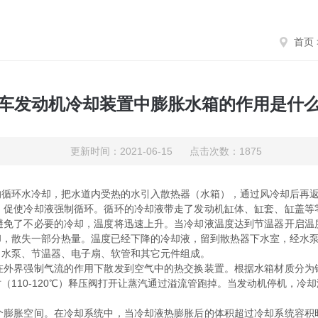
首页
车发动机冷却装置中膨胀水箱的作用是什
更新时间：2021-06-15 点击次数：1875
环水冷却，把水道内受热的水引入散热器（水箱），通过风冷却后再返
使冷却液强制循环。循环的冷却液带走了发动机缸体、缸套、缸盖等
避免了不必要的冷却，温度将迅速上升。当冷却液温度达到节温器开启温
却，散失一部分热量。温度已经下降的冷却液，留到散热器下水室，经水
水泵、节温器、电子扇、软管和其它元件组成。
界强制气流的作用下散发到空气中的热交换装置。根据水箱材质分为
（110-120℃）释压阀打开让蒸汽通过溢流管跑掉。当发动机停机，冷
胀空间。在冷却系统中，当冷却液热膨胀后的体积超过冷却系统容积