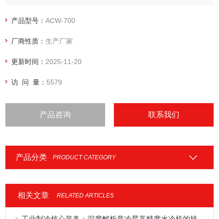
阀则控制制冷剂进入蒸发器的量。在整个制冷过程中，制冷剂
的循环流动起到了关键作用。
产品型号：
ACW-700
厂商性质：
生产厂家
更新时间：
2025-11-20
访 问 量：
5579
产品咨询
联系我们
产品分类
PRODUCT CATEGORY
相关文章
RELATED ARTICLES
工业制冷核心装备：深度解析意冷星高精度水冷机的技术优势