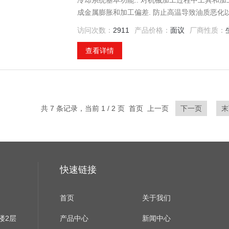
冷却系统基本功能:. 对机械加工过程中工具和
成金属膨胀和加工偏差. 防止高温导致油质恶化
访问次数：
2911
产品价格：
面议
厂商性质：
查看详情
共 7 条记录，当前 1 / 2 页 首页 上一页
下一页
末
快速链接
首页
关于我们
楼2层
产品中心
新闻中心